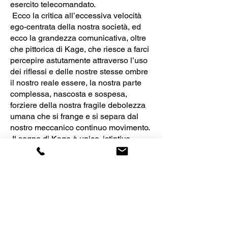
esercito telecomandato.
Ecco la critica all’eccessiva velocità
ego-centrata della nostra società, ed
ecco la grandezza comunicativa, oltre
che pittorica di Kage, che riesce a farci
percepire astutamente attraverso l’uso
dei riflessi e delle nostre stesse ombre
il nostro reale essere, la nostra parte
complessa, nascosta e sospesa,
forziere della nostra fragile debolezza
umana che si frange e si separa dal
nostro meccanico continuo movimento.
Il segno di Kage è unico, istintivo,
preciso e dotato di grande senso della
composizione. I fondi dei suoi lavori
non sono certo meno importanti
rispetto ai suoi personaggi. Fresco su
fresco: su una base di colore sintetico
l’artista interviene con colori ad acqua
che asciugando molto rapidamente